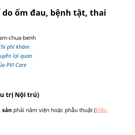
ế do ốm đau, bệnh tật, thai
Chi phí khám
uyền lợi quan
ủa PVI Care
 trị Nội trú)
i sản
phải nằm viện hoặc phẫu thuật (
Điều