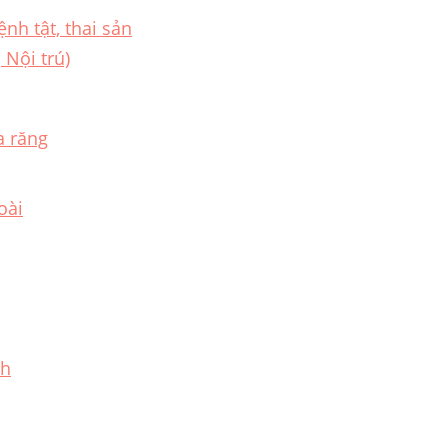
nh tật, thai sản
 Nội trú)
a răng
oài
nh