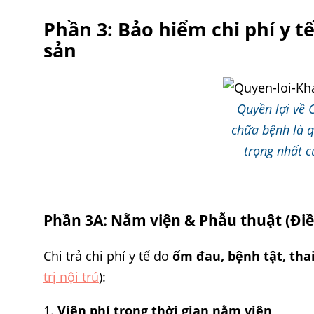
Phần 3: Bảo hiểm chi phí y t
sản
Quyền lợi về 
chữa bệnh là q
trọng nhất c
Phần 3A: Nằm viện & Phẫu thuật (Điều
Chi trả chi phí y tế do
ốm đau, bệnh tật, tha
trị nội trú
):
Viện phí trong thời gian nằm viện